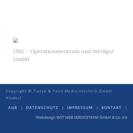
OSG - Operationszentrum und Sterilgut
GmbH
Copyright © Tietze & Pozo Medizintechnik GmbH
Alsdorf
AGB
|
DATENSCHUTZ
|
IMPRESSUM
|
KONTAKT
|
Webdesign WST WEB SERVICETEAM GmbH & Co. KG